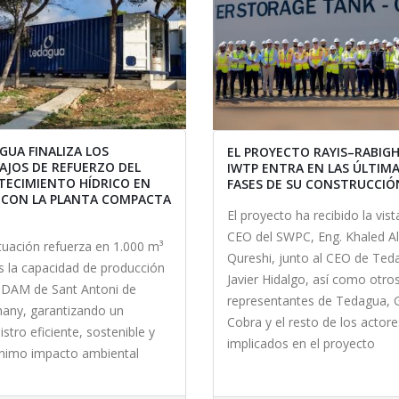
GUA FINALIZA LOS
EL PROYECTO RAYIS–RABIG
AJOS DE REFUERZO DEL
IWTP ENTRA EN LAS ÚLTIM
TECIMIENTO HÍDRICO EN
FASES DE SU CONSTRUCCIÓ
A CON LA PLANTA COMPACTA
El proyecto ha recibido la vist
CEO del SWPC, Eng. Khaled Al
tuación refuerza en 1.000 m³
Qureshi, junto al CEO de Ted
os la capacidad de producción
Javier Hidalgo, así como otro
 IDAM de Sant Antoni de
representantes de Tedagua, 
any, garantizando un
Cobra y el resto de los actore
stro eficiente, sostenible y
implicados en el proyecto
nimo impacto ambiental