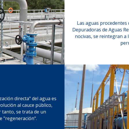
Las aguas procedentes d
Depuradoras de Aguas Resi
nocivas, se reintegran a 
perm
zación directa" del agua es
olución al cauce público,
 tanto, se trata de un
e "regeneración".