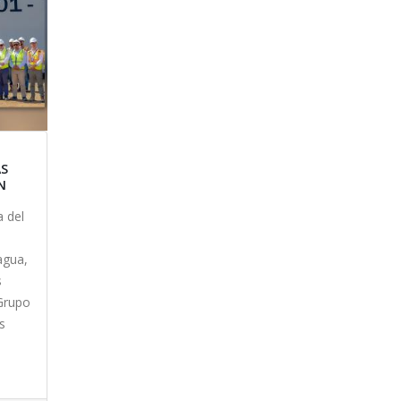
H
AS
N
a del
agua,
s
Grupo
s