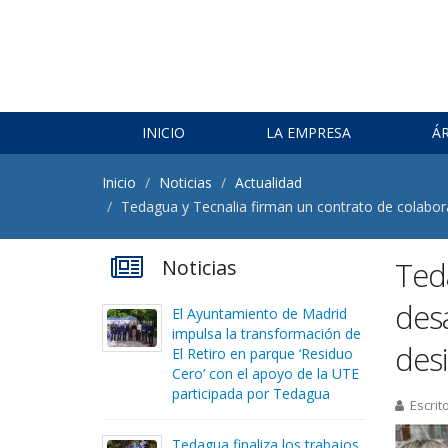
INICIO
LA EMPRESA
Á
Inicio
Noticias
Actualidad
Tedagua y Tecnalia firman un contrato de colabora
Noticias
Ted
desa
El Ayuntamiento de Madrid
impulsa la transformación de
desi
El Retiro en parque ‘Residuo
Cero’ con el apoyo de la UTE
participada por Tedagua
Escrit
Tedagua finaliza los trabajos