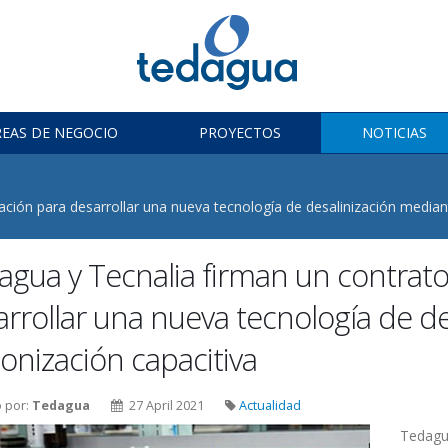
REAS DE NEGOCIO
PROYECTOS
NOTICIAS
ción para desarrollar una nueva tecnología de desalinización median
agua y Tecnalia firman un contrato
rrollar una nueva tecnología de d
onización capacitiva
o por:
Tedagua
27 April 2021
Actualidad
Tedagu