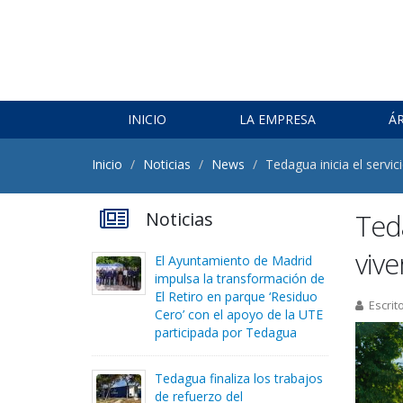
INICIO
LA EMPRESA
Á
Inicio
Noticias
News
Tedagua inicia el servi
Noticias
Teda
viv
El Ayuntamiento de Madrid
impulsa la transformación de
El Retiro en parque ‘Residuo
Escrit
Cero’ con el apoyo de la UTE
participada por Tedagua
Tedagua finaliza los trabajos
de refuerzo del