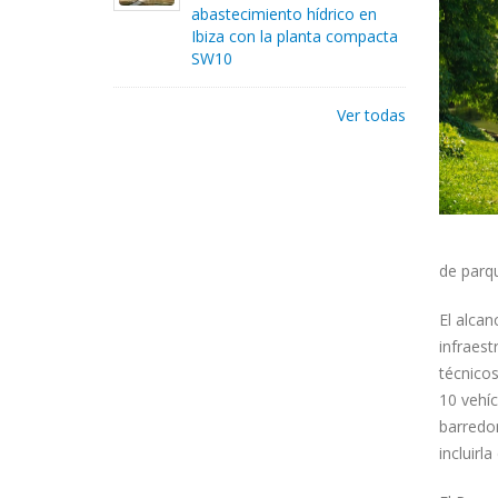
abastecimiento hídrico en
Ibiza con la planta compacta
SW10
Ver todas
de parqu
El alcan
infraest
técnico
10 vehíc
barredor
incluirl