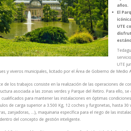
años.
El Par
icónic
UTE co
disfru
estánd
Tedagu
servici
UTE jun
es y viveros municipales, licitado por el Área de Gobierno de Medio A
ce de los trabajos consiste en la realización de las operaciones de 
ructura asociada a las zonas verdes y Parque del Retiro. Para ello, se
s cualificados para mantener las instalaciones en óptimas condicion
ulos de carga superior a 3.500 Kg, 12 coches y furgonetas, hasta 30 v
as, zanjadoras, …), maquinaria específica para el riego de las insta
a dentro del concepto de gestión inteligente.