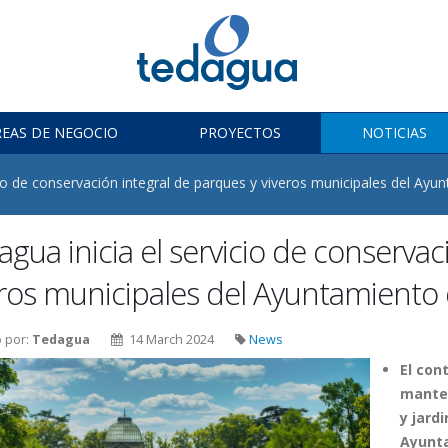
REAS DE NEGOCIO
PROYECTOS
NOTICIAS
cio de conservación integral de parques y viveros municipales del Ay
gua inicia el servicio de conservac
eros municipales del Ayuntamiento
o por:
Tedagua
14 March 2024
News
El con
manten
y jard
Ayunta